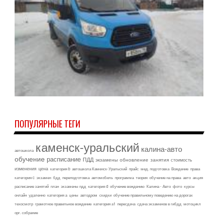
ПОПУЛЯРНЫЕ ТЕГИ
каменск-уральский
калина-авто
автошкола
обучение
расписание
ПДД
экзамены
обновление
занятия
стоимость
изменения
цена
категория b
автошкола Каменск-Уральский
прайс
мед. подготовка
Вождение
права
категория c
экзамен
бдд
переподготовка
автомобиль
программа
теория
обучение на права
авто
акция
расписание занятий
план
экзамены пдд
категория d
обучение вождению
Калина - Авто
фото
курсы
онлайн
удаленно
категория а
цены
автодром
скидки
обучение правильному поведению на дорогах
техосмотр
грамотное правильное вождение
категория а1
пересдача
сдача экзаменов в гибдд
мотоцикл
орг. собрание