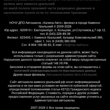
калина авто каменск-уральский
по какой полосе проезжей части разрешено движение в
населенном пункте если по техническим причинам
НОЧУ ДПО Автошкола «Калина-Авто» филиал в городе Каменск-
Уральский
© 2009-2026
Юр.адрес :
620910
г.
Екатеринбург, п. Кольцово
,
ул.Спутников д.7 оф.12
,
тел.
8 (343) 226-89-39
Филиал :
623400
, г.
Каменск-Уральский
,
бульвар Комсомольский 38б,
офис 1
, тел.
8 (3439) 380-009
Сот.
8-904-166-66-60
, E-mail:
info@nou-kalina.ru
Вся информация находящаяся на данном сайте, может быть
использована только с разрешения администрации сайта.
Нарушение данного правила повлечет за собой меры предусмотренные
статьей 146 УК РФ.
Заполняя и отправляя формы на этом сайте, вы соглашаетесь с
политикой конфиденциальности персональных данных
Другие наши филиалы :
Автошкола Калина-Авто в Кольцово
Сайт автошкола-каменск-уральский.рф носит информационный
характер и ни при каких условиях не является публичной офертой,
определяемой положениями статьи 437(2) Гражданского кодекса
Российской Федерации. Стоимость, порядок и другие условия
предоставления услуг указанных на сайте необходимо уточнять у
администратора автошколы.
2007-2026 © Все права защищены